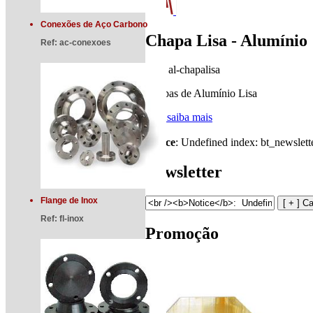
Conexões de Aço Carbono
Chapa Lisa - Alumínio
Ref:
ac-conexoes
Ref:
al-chapalisa
Chapas de Alumínio Lisa
[ + ] saiba mais
Notice
: Undefined index: bt_newslett
Newsletter
Flange de Inox
Ref:
fl-inox
Promoção