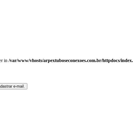
er in
/var/www/vhosts/arpextuboseconexoes.com.br/httpdocs/index