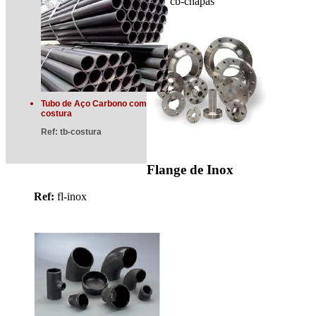
Ref:
cb-chapas
Tubo de Aço Carbono com
costura
Ref:
tb-costura
Flange de Inox
Ref:
fl-inox