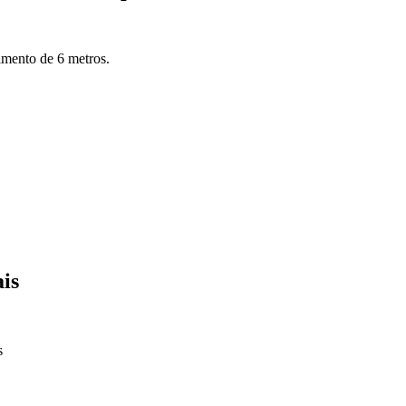
imento de 6 metros.
ais
s